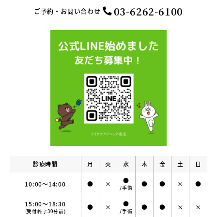
03-6262-6100
ご予約・お問い合わせ
診療時間
月
火
水
木
金
土
日
●
10:00～14:00
●
×
●
●
×
●
/手術
15:00～18:30
●
●
×
●
●
×
×
/手術
(受付終了30分前)