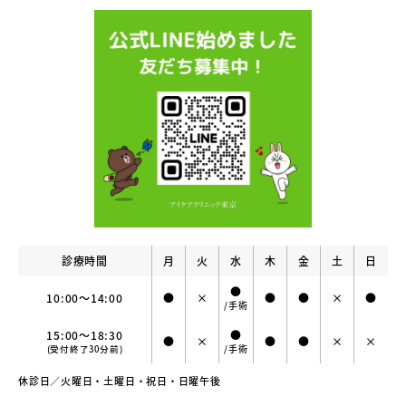
診療時間
月
火
水
木
金
土
日
●
10:00～14:00
●
×
●
●
×
●
/手術
15:00～18:30
●
●
×
●
●
×
×
/手術
(受付終了30分前)
休診日／火曜日・土曜日・祝日・日曜午後