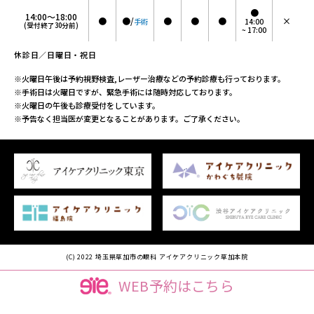
●
14:00～18:00
●
●/
●
●
●
×
手術
14:00
(受付終了30分前)
~ 17:00
休診日／日曜日・祝日
※火曜日午後は予約視野検査,レーザー治療などの予約診療も行っております。
※手術日は火曜日ですが、緊急手術には随時対応しております。
※火曜日の午後も診療受付をしています。
※予告なく担当医が変更となることがあります。ご了承ください。
(C) 2022 埼玉県草加市の眼科 アイケアクリニック草加本院
WEB
予約は
こちら