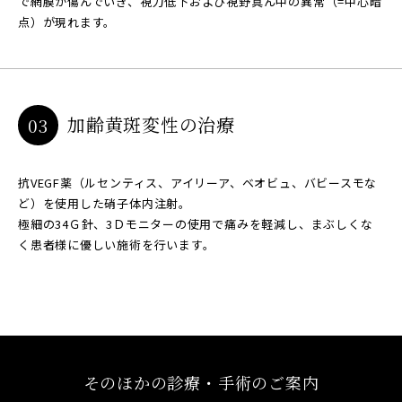
で網膜が傷んでいき、視力低下および視野真ん中の異常（=中心暗
点）が現れます。
加齢黄斑変性の治療
03
抗VEGF薬（ルセンティス、アイリーア、ベオビュ、バビースモな
ど）を使用した硝子体内注射。
極細の34Ｇ針、3Ｄモニターの使用で痛みを軽減し、まぶしくな
く患者様に優しい施術を行います。
そのほかの診療・手術のご案内