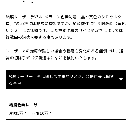
いて
結膜レーザー手術は”メラニン色素沈着（黒～茶色のシミやホク
ロ）”の治療には非常に有効ですが、加齢変化に伴う瞼裂斑（黄色
いシミ）には無効です。また色素沈着のサイズや深さによっては
複数回の治療を要する事もあります。
レーザーでの治療が難しい場合や腫瘍性変化のある症例では、通
常の切除手術（保険適応）などを検討いたします。
結膜レーザー手術に関しての主なリスク、合併症等に関す
る事項
結膜色素レーザー
片眼5万円 両眼10万円