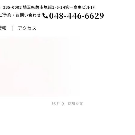
〒335-0002 埼玉県蕨市塚越1-6-14第一商事ビル1F
048-446-6629
ご予約・お問い合わせ
情報
アクセス
低侵襲緑内障手術
円錐角膜治療
TOP
お知らせ
毛内反症
眼瞼けいれん
角膜手術