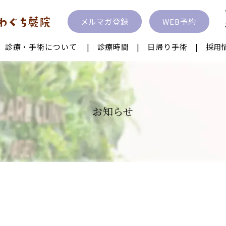
メルマガ登録
WEB予約
診療・手術について
診療時間
日帰り手術
採用
眼内レンズ
ICL IPCL
レーシック
お知らせ
性治療
飛蚊症レーザー
近視抑制治療
ク
離
眼瞼下垂
眼瞼内反症・睫
クトレンズ
子供の近視治療
涙道