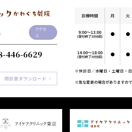
診療時間
月
火
アクセ
9:00～13:00
●
●
F
ス
(受付終了30分前)
8-446-6629
14:00～18:00
●
●
(受付終了30分前)
※休診日／水曜日・土曜日・
問診票ダウンロード
※急な変更の場合がありますの