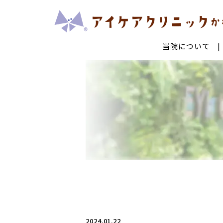
当院について
診療・手術についてTOP
当院で行っている最新治療
白内障手術
多焦点
低侵襲網膜硝子体手術
黄斑変
結膜色素レーザー
眼ドッ
一般治療
糖尿病網膜症
網膜剥
レーザー治療
コンタ
2024.01.22