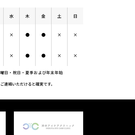
水
木
金
土
日
×
●
●
×
×
×
●
●
×
×
日曜日・祝日・夏季および年末年始
でご連絡いただけると確実です。