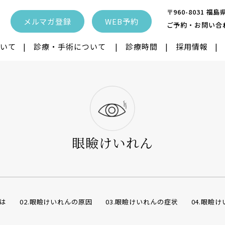
〒960-8031 
メルマガ登録
WEB予約
ご予約・お問い合
いて
診療・手術について
診療時間
採用情報
眼内レンズ
ICL IPCL
レーシック
性治療
飛蚊症レーザー
近視抑制治療
眼瞼けいれん
ク
離
眼瞼下垂
眼瞼内反症・睫
とは
02.眼瞼けいれんの原因
03.眼瞼けいれんの症状
04.眼瞼
クトレンズ
子供の近視治療
涙道