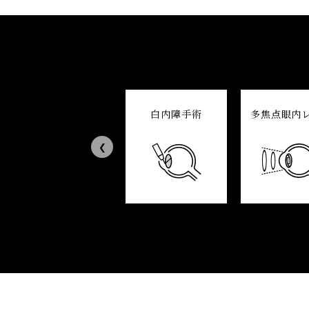
眼ドック
白内障手術
多焦点眼内
Previous