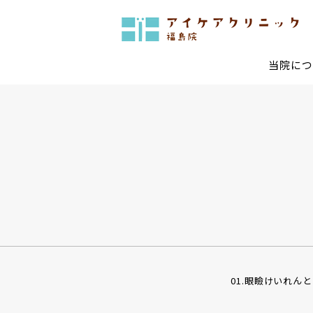
当院につ
診療・手術についてTOP
当院で行っている最新治療
白内障手術
多焦点
低侵襲網膜硝子体手術
黄斑変
結膜色素レーザー
眼ドッ
一般治療
糖尿病網膜症
網膜剥
01.眼瞼けいれん
レーザー治療
コンタ