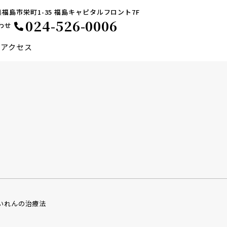
福島県福島市栄町1-35 福島キャピタルフロント7F
024-526-0006
わせ
アクセス
低侵襲緑内障手術
円錐角膜治療
毛内反症
眼瞼けいれん
けいれんの治療法
角膜手術