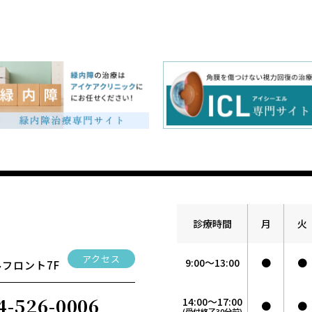
診療時間
月
火
アクセス
9:00～13:00
●
●
フロント7F
4-526-0006
14:00～17:00
●
●
(受付終了30分前)