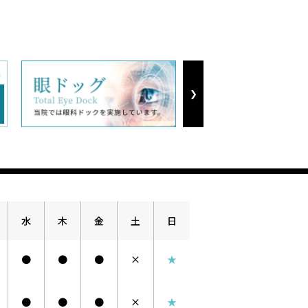
Next
水
木
金
土
日
●
●
●
×
★
●
●
●
×
★