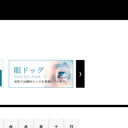
Next
水
木
金
土
日