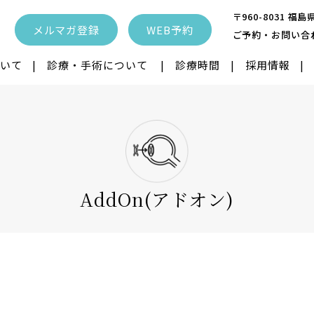
〒960-8031 
メルマガ登録
WEB予約
ご予約・お問い合
いて
診療・手術について
診療時間
採用情報
眼内レンズ
ICL IPCL
レーシック
性治療
飛蚊症レーザー
近視抑制治療
AddOn(アドオン)
ク
離
眼瞼下垂
眼瞼内反症・睫
クトレンズ
子供の近視治療
涙道