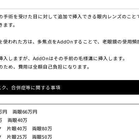
内障の手術を受けた目に対して追加で挿入できる眼内レンズのこ
きます。
を使われた方は、多焦点をAddOnすることで、老眼鏡の使用
入しますが、AddOnはその手前の毛様溝に挿入します。
用外のため、費用は全額自己負担になります。
リスク、合併症等に関する事項
万円 両眼66万円
万 両眼40万
 片眼40万 両眼80万
 片眼25万 両眼50万