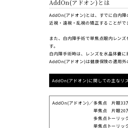
AddOn(アドオン)とは
AddOn
AddOn(アドオン)とは、すでに白
近視・遠視・乱視の矯正することがで
また、白内障手術で単焦点眼内レンズ
す。
白内障手術時は、レンズを水晶体嚢に挿
AddOn(アドオン)は健康保険の適
AddOn(アドオン)に関しての主な
AddOn(アドオン)
多焦点 片眼33
単焦点 片眼20
多焦点トーリック
単焦点トーリック