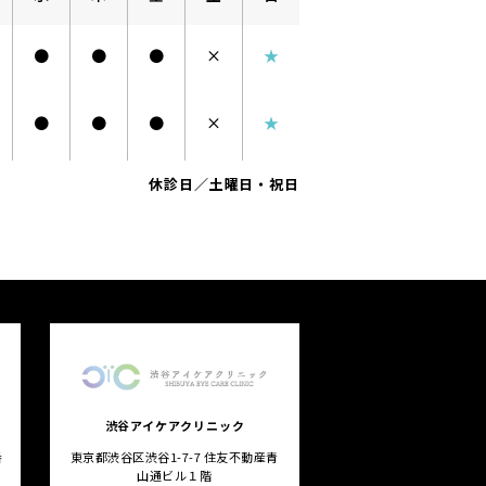
●
●
●
×
★
●
●
●
×
★
休診日／土曜日・祝日
渋谷アイケアクリニック
番
東京都渋谷区渋谷1-7-7 住友不動産青
山通ビル１階