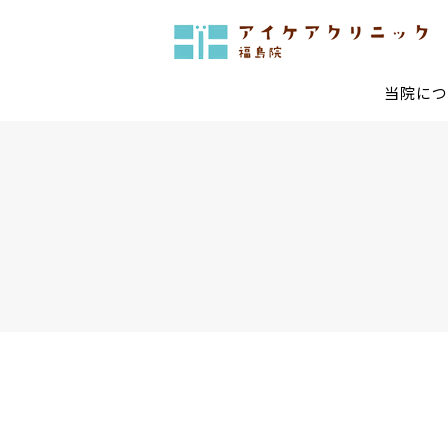
当院につ
診療・手術についてTOP
当院で行っている最新治療
白内障手術
多焦点
低侵襲網膜硝子体手術
黄斑変
結膜色素レーザー
眼ドッ
一般治療
糖尿病網膜症
網膜剥
レーザー治療
コンタ