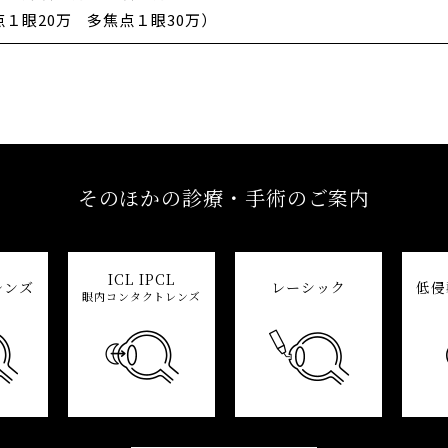
１眼20万 多焦点１眼30万）
そのほかの診療・手術のご案内
ICL IPCL
レンズ
レーシック
低侵
眼内コンタクトレンズ