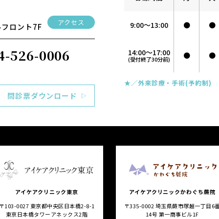
アクセス
9:00～13:00
●
●
フロント7F
4-526-0006
14:00～17:00
●
●
(受付終了30分前)
★／外来診療・手術(予約制)
問診票ダウンロード
アイケアクリニック東京
アイケアクリニックかわぐち蕨院
〒103-0027 東京都中央区日本橋2-8-1
〒335-0002 埼玉県蕨市塚越一丁目6
東京日本橋タワーアネックス2階
14号 第一商事ビル1F