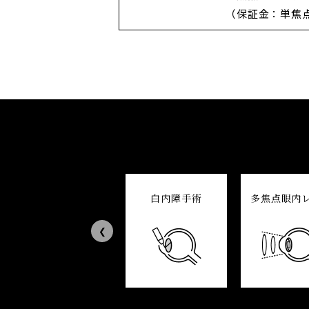
（保証金：単焦点
眼ドック
白内障手術
多焦点眼内
Previous