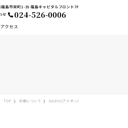
福島県福島市栄町1-35 福島キャピタルフロント7F
024-526-0006
わせ
アクセス
低侵襲緑内障手術
円錐角膜治療
TOP
診療について
AddOn(アドオン)
毛内反症
眼瞼けいれん
角膜手術