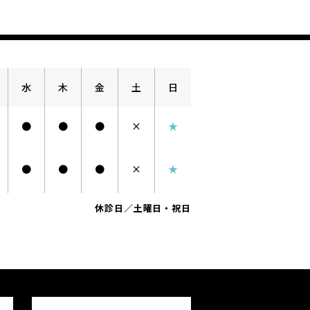
水
木
金
土
日
●
●
●
×
★
●
●
●
×
★
休診日／土曜日・祝日