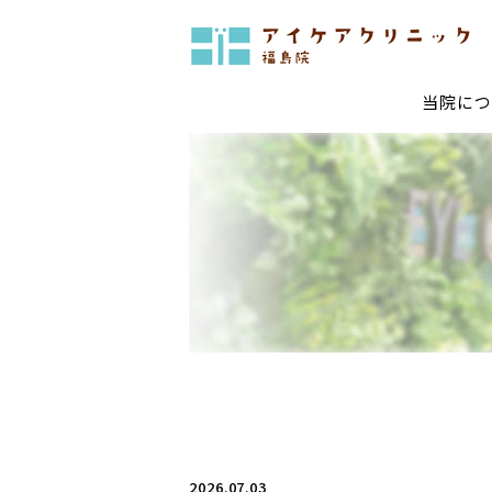
当院につ
診療・手術についてTOP
当院で行っている最新治療
白内障手術
多焦点
低侵襲網膜硝子体手術
黄斑変
結膜色素レーザー
眼ドッ
一般治療
糖尿病網膜症
網膜剥
レーザー治療
コンタ
2026.07.03