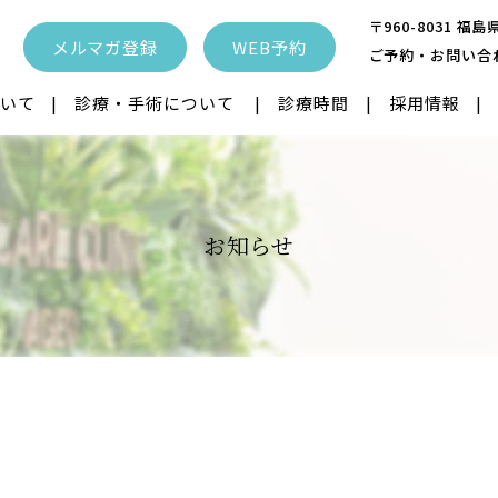
〒960-8031 
メルマガ登録
WEB予約
ご予約・お問い合
いて
診療・手術について
診療時間
採用情報
眼内レンズ
ICL IPCL
レーシック
お知らせ
性治療
飛蚊症レーザー
近視抑制治療
ク
離
眼瞼下垂
眼瞼内反症・睫
クトレンズ
子供の近視治療
涙道