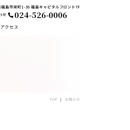
福島県福島市栄町1-35 福島キャピタルフロント7F
024-526-0006
わせ
アクセス
低侵襲緑内障手術
円錐角膜治療
TOP
お知らせ
毛内反症
眼瞼けいれん
角膜手術