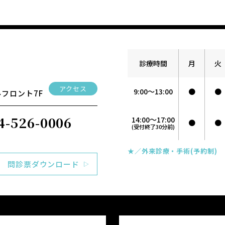
診療時間
月
火
アクセス
9:00～13:00
●
●
フロント7F
4-526-0006
14:00～17:00
●
●
(受付終了30分前)
★／外来診療・手術(予約制)
問診票ダウンロード