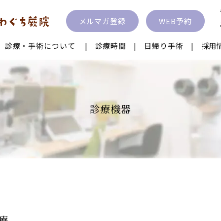
メルマガ登録
WEB予約
診療・手術について
診療時間
日帰り手術
採用
眼内レンズ
ICL IPCL
レーシック
診療機器
性治療
飛蚊症レーザー
近視抑制治療
ク
離
眼瞼下垂
眼瞼内反症・睫
クトレンズ
子供の近視治療
涙道
療