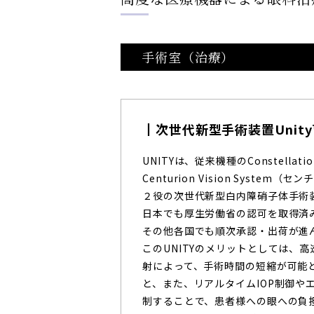
AddOn
手術室（治療）
次世代新型手術装置Unity™
UNITYは、従来機種のConstellati
Centurion Vision Sys
２役の次世代新型白内障硝子体手術
日本でも厚生労働省の認可を取得済み、
その他各国でも順次承認・出荷が進
このUNITYのメリットとしては、
射によって、手術時間の短縮が可能
と、また、リアルタイムIOP制御や
制することで、患者様への眼への負