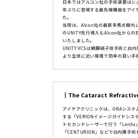
日本ではアルコン社の手術装置はシ
年ぶりに登場する最先端機器をアイ
た。
当院は、Alcon社の最新多焦点眼
のUNITY先行導入もAlcon社か
いたしました。
UNITY VCSは網膜硝子体手術と
より生体に近い環境で効率の良い手
The Cataract Refractiv
アイケアクリニックは、ORAシステ
する「VERIONイメージガイドシ
トセカンドレーザーで行う「LenS
「CENTURION」などで白内障