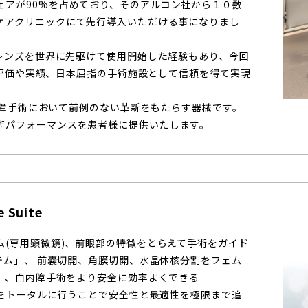
ェアが90%を占めており、そのアルコン社から１０数
ケアクリニックにて先行導入いただける事になりまし
内レンズを世界に先駆けて使用開始した経験もあり、今回
らの評価や実績、日本屈指の手術施設として信頼を得て実現
白内障手術において前例のない革新をもたらす器械です。
術パフォーマンスを患者様に提供いたします。
e Suite
ム(専用顕微鏡)、前眼部の特徴をとらえて手術をガイド
ステム」、 前嚢切開、角膜切開、水晶体核分割をフェム
x」、白内障手術をより安全に効率よくできる
手術をトータルに行うことで安全性と最適性を極限まで追