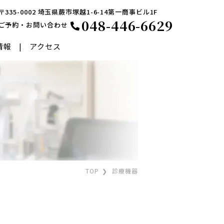
〒335-0002 埼玉県蕨市塚越1-6-14第一商事ビル1F
048-446-6629
ご予約・お問い合わせ
情報
アクセス
低侵襲緑内障手術
円錐角膜治療
TOP
診療機器
毛内反症
眼瞼けいれん
角膜手術