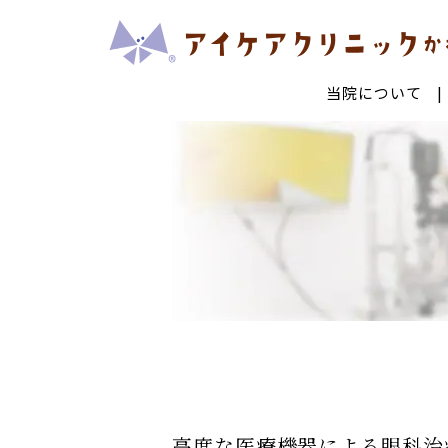
当院について
診療・手術についてTOP
当院で行っている最新治療
白内障手術
多焦点
低侵襲網膜硝子体手術
黄斑変
結膜色素レーザー
眼ドッ
一般治療
糖尿病網膜症
網膜剥
レーザー治療
コンタ
高度な医療機器による眼科治