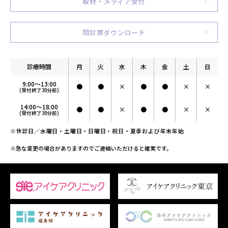
取材・メディア受付
問診票ダウンロード
診療時間
月
火
水
木
金
土
日
9:00～13:00
●
●
×
●
●
×
×
(受付終了30分前)
14:00～18:00
●
●
×
●
●
×
×
(受付終了30分前)
※休診日／水曜日・土曜日・日曜日・祝日・夏季および年末年始
※急な変更の場合がありますのでご連絡いただけると確実です。